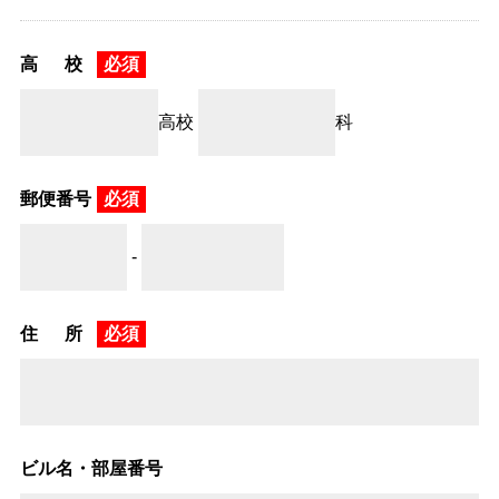
高 校
必須
高校
科
郵便番号
必須
-
住 所
必須
ビル名・部屋番号